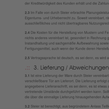
der Kreditwürdigkeit des Kunden erhält und die Zahlu
2.3
Im Falle von durch Steier erbrachte Planungsleist
Eigentums- und Urheberrecht zu. Soweit vereinbart, r
ausschließliches und nicht übertragbares Nutzungsrec
2.4
Die Kosten für die Herstellung von Mustern und F
nichts anderes vereinbart ist, gesondert in Rechnung ge
Instandhaltung und sachgemäße Aufbewahrung sowie das
Fertigungsmittel, auch wenn der Kunde deren Herstell
2.5
Vertragssprache ist deutsch, es sei denn, es wird 
3. Lieferung / Abweichungen
3.1
Ist eine Lieferung der Ware durch Steier vereinbart,
verschließbare Tür am Lieferort. Die Lieferung erfol
angegebene Lieferanschrift, es sei denn, es ist etwa
vertretende Umstände durchgeführt werden kann. Sollt
die über die einmalige Lieferung hinausge­henden Au
3.2
Steier ist berechtigt, aus begründetem Anlass Tei