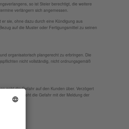
sverlangens, so ist Steier berechtigt, die weitere
stermine verlängern sich angemessen.
 er sie, ohne dazu durch eine Kündigung aus
 Bezug auf die Muster oder Fertigungsmittel zu seinen
 und organisatorisch plangerecht zu erbringen. Die
spflichten nicht vollständig, nicht ordnungsgemäß
on geht die Gefahr auf den Kunden über. Verzögert
treten hat, geht die Gefahr mit der Meldung der