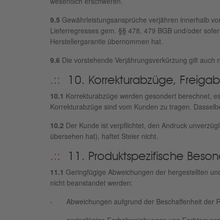
wesentlich erschweren.
9.5
Gewährleistungsansprüche verjähren innerhalb von
Lieferregresses gem. §§ 478, 479 BGB und/oder sofer
Herstellergarantie übernommen hat.
9.6
Die vorstehende Verjährungsverkürzung gilt auch n
10. Korrekturabzüge, Freiga
10.1
Korrekturabzüge werden gesondert berechnet, es s
Korrekturabzüge sind vom Kunden zu tragen. Dasselbe
10.2
Der Kunde ist verpflichtet, den Andruck unverzügl
übersehen hat), haftet Steier nicht.
11. Produktspezifische Beso
11.1
Geringfügige Abweichungen der hergestellten und 
nicht beanstandet werden:
- Abweichungen aufgrund der Beschaffenheit der R