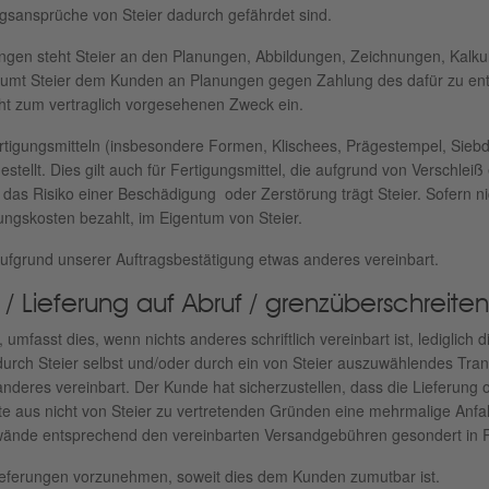
ngsansprüche von Steier dadurch gefährdet sind.
ungen steht Steier an den Planungen, Abbildungen, Zeichnungen, Kalkul
äumt Steier dem Kunden an Planungen gegen Zahlung des dafür zu entri
ht zum vertraglich vorgesehenen Zweck ein.
ertigungsmitteln (insbesondere Formen, Klischees, Prägestempel, Sie
stellt. Dies gilt auch für Fertigungsmittel, die aufgrund von Verschlei
 Risiko einer Beschädigung oder Zerstörung trägt Steier. Sofern nich
ungskosten bezahlt, im Eigentum von Steier.
aufgrund unserer Auftragsbestätigung etwas anderes vereinbart.
 / Lieferung auf Abruf / grenzüberschreit
 umfasst dies, wenn nichts anderes schriftlich vereinbart ist, lediglich 
gt durch Steier selbst und/oder durch ein von Steier auszuwählendes 
s anderes vereinbart. Der Kunde hat sicherzustellen, dass die Liefer
e aus nicht von Steier zu vertretenden Gründen eine mehrmalige Anfah
fwände entsprechend den vereinbarten Versandgebühren ge­sondert in R
llieferungen vorzunehmen, soweit dies dem Kunden zumutbar ist.