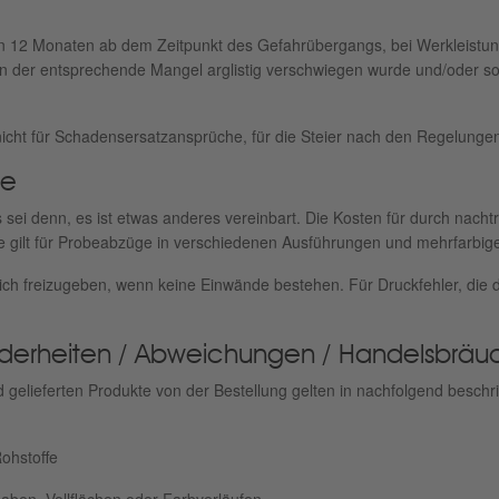
 12 Monaten ab dem Zeitpunkt des Gefahrübergangs, bei Werkleistunge
n der entsprechende Mangel arglistig verschwiegen wurde und/oder so
icht für Schadensersatzansprüche, für die Steier nach den Regelungen
be
ei denn, es ist etwas anderes vereinbart. Die Kosten für durch nach
 gilt für Probeabzüge in verschiedenen Ausführungen und mehrfarbig
ich freizugeben, wenn keine Einwände bestehen. Für Druckfehler, die d
nderheiten / Abweichungen / Handelsbräu
gelieferten Produkte von der Bestellung gelten in nachfolgend besch
ohstoffe