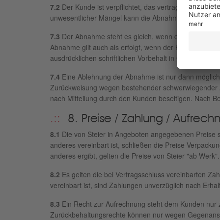
7.2
Der Kunde ist verpflichtet, das vertragsmäßig he
unwesentlicher Mängel kann die Abnahme nicht verwe
7.3
Der Abnahme steht es gleich, wenn der Kunde das W
Abnahme gilt auch als erfolgt, wenn der Kunde die An
ausdrücklichen schriftlichen Vorbehalt in Gebrauch g
7.4
Eine Ablehnung der Abnahme ist nur dann möglich, 
Zurückweisung wegen bestehender schwerwiegender Ab
nach Mitteilung durch den Kunden beseitigen. Nach 
8. Preise / Zahlung / Aufrec
8.1
Die von Steier in Angeboten angegebenen Preise sin
anderes vereinbart ist, schließen die Preise Verpackun
anderes ergibt, gelten die Preise von Steier "ab Werk".
8.2
Es gelten die bei Vertragsschluss vereinbarten Za
vereinbart ist, sind Zahlungen unverzüglich nach Erha
8.3
Ein Recht zur Aufrechnung steht dem Kunden nur zu,
Zurückbehaltungsrechte können nur wegen Gegenansp