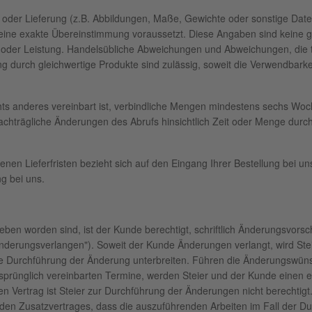
der Lieferung (z.B. Abbildungen, Maße, Gewichte oder sonstige Daten
ine exakte Übereinstimmung voraussetzt. Diese Angaben sind keine g
oder Leistung. Handelsübliche Abweichungen und Abweichungen, die t
zung durch gleichwertige Produkte sind zulässig, soweit die Verwendbar
chts anderes vereinbart ist, verbindliche Mengen mindestens sechs Woc
achträgliche Änderungen des Abrufs hinsichtlich Zeit oder Menge dur
en Lieferfristen bezieht sich auf den Eingang Ihrer Bestellung bei un
ng bei uns.
n worden sind, ist der Kunde berechtigt, schriftlich Änderungsvorsc
Änderungsverlangen"). Soweit der Kunde Änderungen verlangt, wird S
e Durchführung der Änderung unterbreiten. Führen die Änderungswün
prünglich vereinbarten Termine, werden Steier und der Kunde einen 
Vertrag ist Steier zur Durchführung der Änderungen nicht berechtigt
n Zusatzvertrages, dass die auszuführenden Arbeiten im Fall der Du