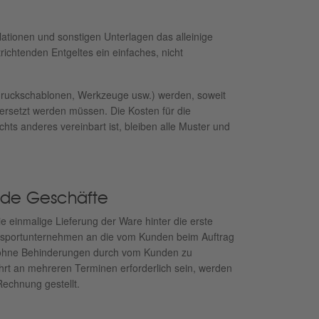
ationen und sonstigen Unterlagen das alleinige
chtenden Entgeltes ein einfaches, nicht
bdruckschablonen, Werkzeuge usw.) werden, soweit
ß ersetzt werden müssen. Die Kosten für die
ts anderes vereinbart ist, bleiben alle Muster und
ende Geschäfte
die einmalige Lieferung der Ware hinter die erste
Transportunternehmen an die vom Kunden beim Auftrag
ung ohne Behinderungen durch vom Kunden zu
rt an mehreren Terminen er­forderlich sein, werden
echnung gestellt.