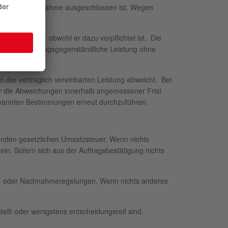
s Werkes die Abnahme ausgeschlossen ist. Wegen
st abnimmt, obwohl er dazu verpflichtet ist. Die
/oder die vertragsgegenständliche Leistung ohne
der vertraglich vereinbarten Leistung abweicht. Bei
r die Abweichungen innerhalb angemessener Frist
enannten Bestimmungen erneut durchzuführen.
ltenden gesetzlichen Umsatzsteuer. Wenn nichts
ein. Sofern sich aus der Auftragsbestätigung nichts
sse- oder Nachnahmeregelungen. Wenn nichts anderes
ellt oder wenigstens entscheidungsreif sind.