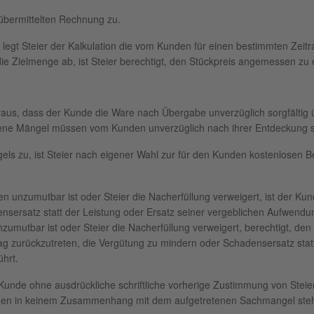
übermittelten Rechnung zu.
t, legt Steier der Kalkulation die vom Kunden für einen bestimmten Zei
e Zielmenge ab, ist Steier berechtigt, den Stückpreis angemessen zu
s, dass der Kunde die Ware nach Übergabe unverzüglich sorgfältig ü
orgene Mängel müssen vom Kunden unverzüglich nach ihrer Entdeckung sch
zu, ist Steier nach eigener Wahl zur für den Kunden kostenlosen Be
n unzumutbar ist oder Steier die Nacherfüllung verweigert, ist der Kun
nsersatz statt der Leistung oder Ersatz seiner vergeblichen Aufwendu
zumutbar ist oder Steier die Nacherfüllung verweigert, berechtigt, den
g zurückzutreten, die Vergütung zu mindern oder Schadensersatz statt
hrt.
Kunde ohne ausdrückliche schriftliche vorherige Zustimmung von Ste
gen in keinem Zusammenhang mit dem aufgetretenen Sachmangel steh