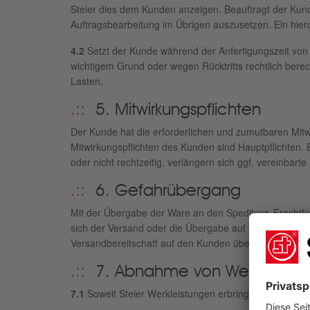
Steier dies dem Kunden anzeigen. Beauftragt der Kunde
Auftragsbearbeitung im Übrigen auszusetzen. Ein hie
4.2
Setzt der Kunde während der Anfertigungszeit von
wichtigem Grund oder wegen Rücktritts rechtlich berec
Lasten.
5. Mitwirkungspflichten
Der Kunde hat die erforderlichen und zumutbaren Mitwir
Mitwirkungspflichten des Kunden sind Hauptpflichten. 
oder nicht rechtzeitig, verlängern sich ggf. vereinbart
6. Gefahrübergang
Mit der Übergabe der Ware an den Spediteur, Frachtf
sich der Versand oder die Übergabe auf Wunsch des K
Versandbereitschaft auf den Kunden über.
7. Abnahme von Werkleistu
7.1
Soweit Steier Werkleistungen erbringt, wird Steier