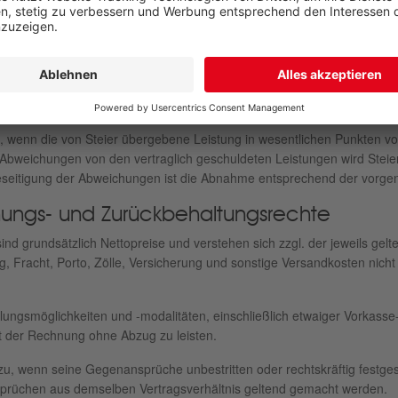
rgestellte Werk abzunehmen, sofern nicht nach der Beschaffenheit de
igert werden.
erk nicht innerhalb einer ihm von Steier bestimmten angemessenen Fri
nahme der vertragsgegenständlichen Leistung ausdrücklich erklärt und
enommen hat.
wenn die von Steier übergebene Leistung in wesentlichen Punkten von 
weichungen von den vertraglich geschuldeten Leistungen wird Steie
Beseitigung der Abweichungen ist die Abnahme entsprechend der vorg
hnungs- und Zurückbehaltungsrechte
d grundsätzlich Netto­preise und verstehen sich zzgl. der jeweils ge
g, Fracht, Porto, Zölle, Versicherung und sonstige Versandkosten nicht 
hlungsmöglichkeiten und -modalitäten, einschließlich etwaiger Vorka
lt der Rechnung ohne Abzug zu leisten.
 wenn seine Gegenansprüche un­bestritten oder rechtskräftig festgest
rüchen aus demselben Vertragsverhältnis geltend gemacht werden.