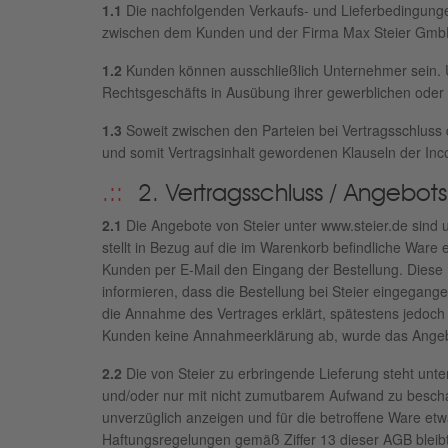
1.1
Die nachfolgenden Verkaufs- und Lieferbedingunge
zwischen dem Kunden und der Firma Max Steier GmbH
1.2
Kunden können ausschließlich Unternehmer sein. Unt
Rechtsgeschäfts in Ausübung ihrer gewerblichen oder s
1.3
Soweit zwischen den Parteien bei Vertragsschluss 
und somit Vertragsinhalt gewordenen Klauseln der In
2. Vertragsschluss / Angebot
2.1
Die Angebote von Steier unter www.steier.de sind un
stellt in Bezug auf die im Warenkorb befindliche Ware
Kunden per E-Mail den Eingang der Bestellung. Diese 
informieren, dass die Bestellung bei Steier eingegang
die Annahme des Vertrages erklärt, spätestens jedoch
Kunden keine Annahmeerklärung ab, wurde das Ang
2.2
Die von Steier zu erbringende Lieferung steht unter
und/oder nur mit nicht zumutbarem Aufwand zu beschaff
unverzüglich anzeigen und für die betroffene Ware etw
Haftungsregelungen gemäß Ziffer 13 dieser AGB bleibt