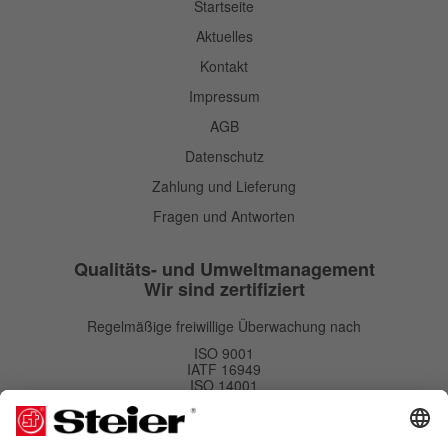
Startseite
Aktuelles
Kontakt
Impressum
AGB
Datenschutz
Zahlung und Lieferung
Fragen und Antworten
Qualitäts- und Umweltmanagement
Wir sind zertifiziert
Regelmäßige freiwillige Überwachung nach
ISO 9001
IATF 16949
ISO 14001
Newsletter