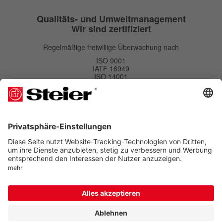
Qualitäts- und Umweltmanagement
Wir sind zertifiziert
Regelmäßige freiwillige Überwachung nach
ISO 9001
IATF 16949
ISO 14001
Newsletter
Newsletter
Abonnieren
Kostenlos bestellen und Vorteile sichern. Eine Abmeldung ist jederzeit möglich.
Folgen Sie uns auf