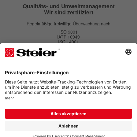
Qualitäts- und Umweltmanagement
Wir sind zertifiziert
Regelmäßige freiwillige Überwachung nach
ISO 9001
IATF 16949
ISO 14001
Newsletter
Newsletter
Abonnieren
Kostenlos bestellen und Vorteile sichern. Eine Abmeldung ist jederzeit möglich.
Folgen Sie uns auf
© 2022 - 2026 Max Steier GmbH & Co. KG