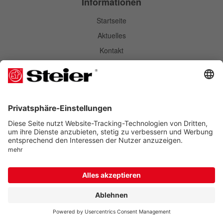
Informationen
Startseite
Aktuelles
Kontakt
Impressum
AGB
Datenschutz
Zahlung und Lieferung
Fragen und Antworten
Qualitäts- und Umweltmanagement
Wir sind zertifiziert
Regelmäßige freiwillige Überwachung nach
ISO 9001
IATF 16949
ISO 14001