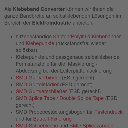
Als
können wir Ihnen die
Klebeband Converter
ganze Bandbreite an selbstklebenden Lösungen im
Bereich der
anbieten:
Elektroindustrie
hitzebeständige
Kapton/Polyimid Klebebänder
und
Klebepunkte
(rückstandsfrei wieder
ablösbar)
Klebepunkte und passgenaue selbstklebende
Formstanzteile für die Maskierung /
Abdeckung bei der Leiterplattenlackierung
SMD Gurtverbinde
r (ESD gerecht)
SMD Gurteinfädler
(ESD gerecht)
SMD Gurtverschließer
(ESD gerecht)
SMD Splice Tape
/
Double Splice Tape
(ESD
gerecht)
SMD Probebestückungsbogen für
Pastendruck
und für
Bauteil-Fixierung
SMD-Splicebleche
und
SMD-Splicezangen