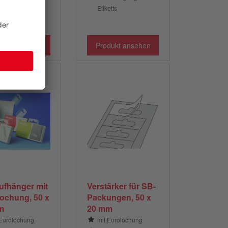
Etiketts
dukt ansehen
Produkt ansehen
ufhänger mit
Verstärker für SB-
ochung, 50 x
Packungen, 50 x
m
20 mm
 Eurolochung
mit Eurolochung