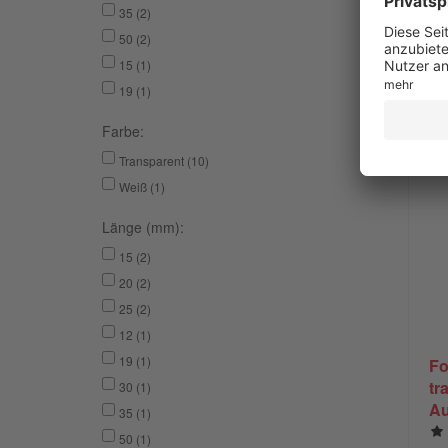
35 (2)
50 (2)
15 (1)
19 (1)
Farbe:
Transparent (10)
Weiß (1)
Länge (mm):
15 (2)
20 (2)
25 (2)
12 (1)
19 (1)
Fo
tr
30 (1)
Au
35 (1)
m
50 (1)