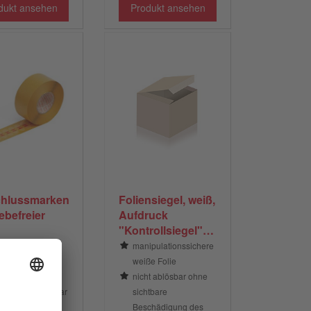
dukt ansehen
Produkt ansehen
chlussmarken
Foliensiegel, weiß,
lebefreier
Aufdruck
"Kontrollsiegel",
30 mm Ø
rot
manipulationssichere
ennzeichnete
weiße Folie
befreier Zone
nicht ablösbar ohne
rfach verwendbar
sichtbare
Beschädigung des