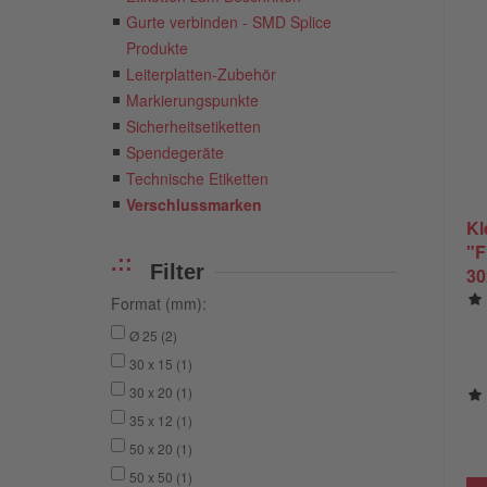
Gurte verbinden - SMD Splice
Produkte
Leiterplatten-Zubehör
Markierungspunkte
Sicherheitsetiketten
Spendegeräte
Technische Etiketten
Verschlussmarken
Kl
"F
Filter
30
ex
Format (mm):
ha
Ø 25 (2)
Fo
30 x 15 (1)
30 x 20 (1)
35 x 12 (1)
50 x 20 (1)
50 x 50 (1)