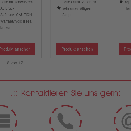
Folie mit schwarzem
Folie OHNE Aufdruck
kopf
Aufdruck
sehr unauffälliges
Har
Aufdruck: CAUTION
Siegel
Warranty void if seal
broken
Produkt ansehen
Produkt ansehen
Pro
l 1-12 von 12
Kontaktieren Sie uns gern: