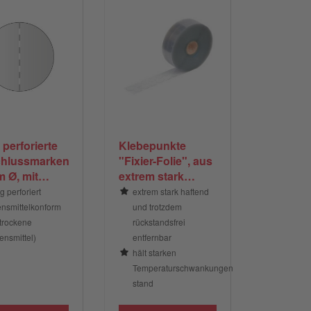
 perforierte
Klebepunkte
chlussmarken,
"Fixier-Folie", aus
 Ø, mit
extrem stark
eitiger
haftender PP-
ig perforiert
extrem stark haftend
dermarkierung
Folie, transparent
ensmittelkonform
und trotzdem
 trockene
rückstandsfrei
zellenerkennung
ensmittel)
entfernbar
hält starken
Temperaturschwankungen
stand