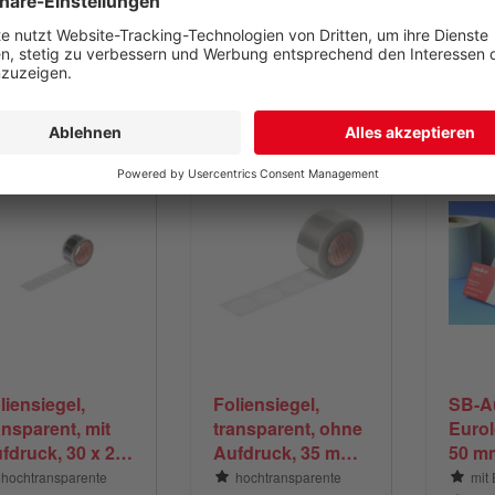
Temperaturschwankungen
stand
Produkt ansehen
Produkt ansehen
Pro
liensiegel,
Foliensiegel,
SB-A
ansparent, mit
transparent, ohne
Eurol
fdruck, 30 x 20
Aufdruck, 35 mm
50 m
m
Ø
hochtransparente
hochtransparente
mit