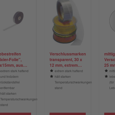
ebestreifen
Verschlussmarken,
mittig
ixier-Folie",
transparent, 30 x
Vers
x15mm, aus
12 mm, extrem
25 mm
trem stark
stark klebend
rücks
extrem stark haftend
extrem stark haftend
mitt
ftender Weich-
Spen
und trotzdem
hält starken
leb
lie, transparent
für
rückstandsfrei
Temperaturschwankungen
(für
Foto
entfernbar
stand
Leb
hält starken
Temperaturschwankungen
stand