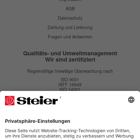
AGB
Datenschutz
Zahlung und Lieferung
Fragen und Antworten
Qualitäts- und Umweltmanagement
Wir sind zertifiziert
Regelmäßige freiwillige Überwachung nach
ISO 9001
IATF 16949
ISO 14001
Newsletter
Newsletter
Abonnieren
Kostenlos bestellen und Vorteile sichern. Eine Abmeldung ist jederzeit möglich.