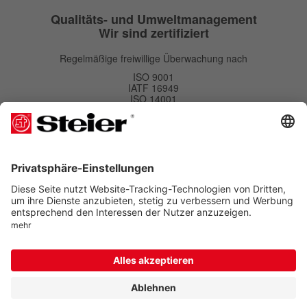
Qualitäts- und Umweltmanagement
Wir sind zertifiziert
Regelmäßige freiwillige Überwachung nach
ISO 9001
IATF 16949
ISO 14001
Newsletter
Newsletter
Abonnieren
Kostenlos bestellen und Vorteile sichern. Eine Abmeldung ist jederzeit möglich.
Folgen Sie uns auf